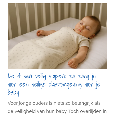
De 4 van veilig slapen: zo zorg je
voor een veilige slaapomgeving voor je
baby
Voor jonge ouders is niets zo belangrijk als
de veiligheid van hun baby. Toch overlijden in