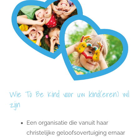
Wie To Be Kind voor uw kind(eren) wil
zijn
Een organisatie die vanuit haar
christelijke geloofsovertuiging ernaar