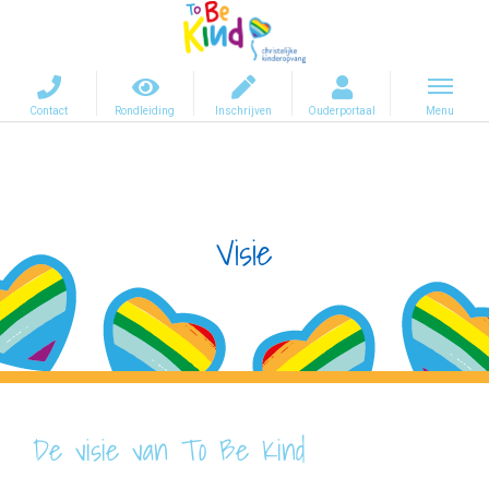
Ga
naar
inhoud
Visie
De visie van To Be Kind